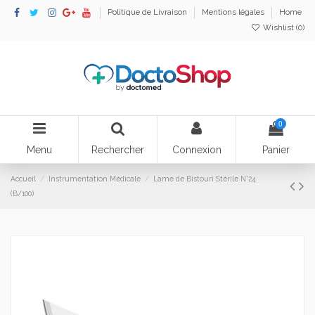
Politique de Livraison
Mentions légales
Home
Wishlist (
0
)
0
Menu
Rechercher
Connexion
Panier
Accueil
Instrumentation Médicale
Lame de Bistouri Stérile N°24
(B/100)