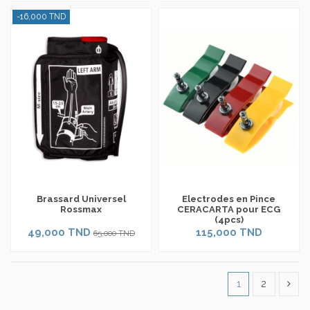
-16,000 TND
Brassard Universel
Electrodes en Pince
Rossmax
CERACARTA pour ECG
(4pcs)
49,000 TND
115,000 TND
65,000 TND
1
2