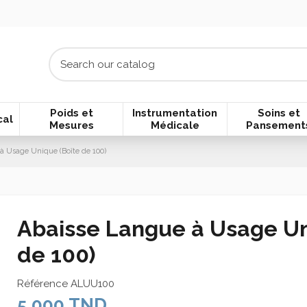
Poids et
Instrumentation
Soins et
cal
Mesures
Médicale
Pansement
à Usage Unique (Boîte de 100)
Abaisse Langue à Usage Un
de 100)
Référence
ALUU100
5,000 TND