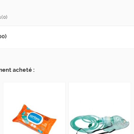
s
(0)
00)
ment acheté :