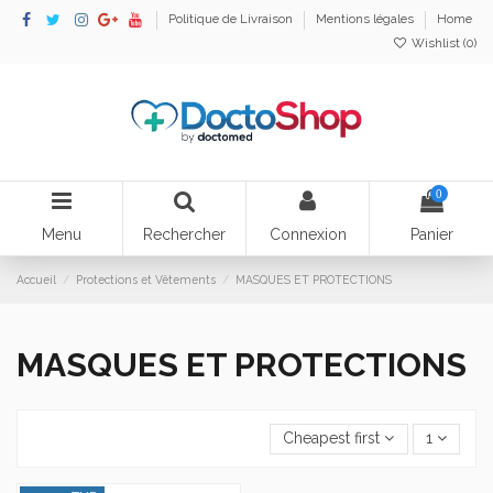
Politique de Livraison
Mentions légales
Home
Wishlist (
0
)
0
Menu
Rechercher
Connexion
Panier
Accueil
Protections et Vêtements
MASQUES ET PROTECTIONS
MASQUES ET PROTECTIONS
Cheapest first
1