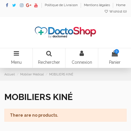
Politique de Livraison
Mentions légales
Home
Wishlist (
0
)
0
Menu
Rechercher
Connexion
Panier
Accueil
Mobilier Médical
MOBILIERS KINÉ
MOBILIERS KINÉ
There are no products.