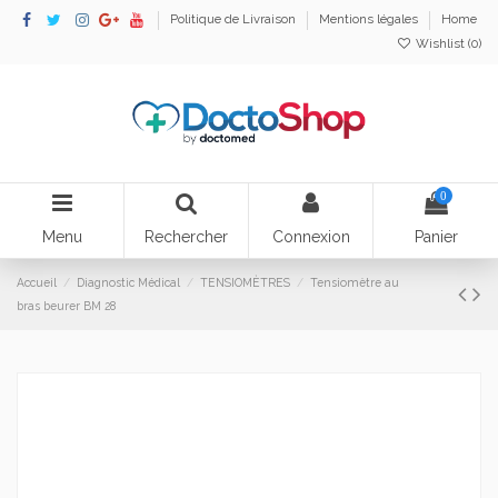
Politique de Livraison
Mentions légales
Home
Wishlist (
0
)
0
Menu
Rechercher
Connexion
Panier
Accueil
Diagnostic Médical
TENSIOMÈTRES
Tensiomètre au
bras beurer BM 28