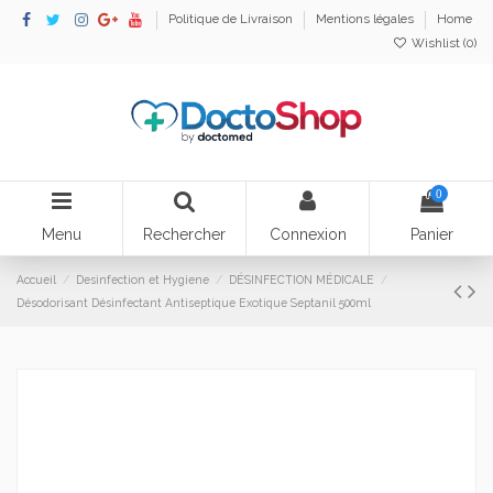
Politique de Livraison
Mentions légales
Home
Wishlist (
0
)
0
Menu
Rechercher
Connexion
Panier
Accueil
Desinfection et Hygiene
DÉSINFECTION MÉDICALE
Désodorisant Désinfectant Antiseptique Exotique Septanil 500ml