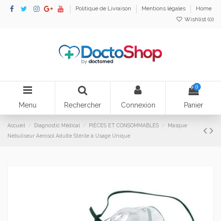
Politique de Livraison
Mentions légales
Home
Wishlist (
0
)
0
Menu
Rechercher
Connexion
Panier
Accueil
Diagnostic Médical
PIÈCES ET CONSOMMABLES
Masque
Nébuliseur Aerosol Adulte Stérile à Usage Unique