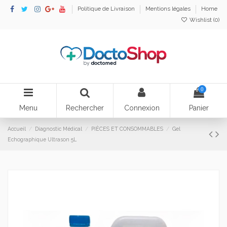
Politique de Livraison
Mentions légales
Home
Wishlist (
0
)
0
Menu
Rechercher
Connexion
Panier
Accueil
Diagnostic Médical
PIÈCES ET CONSOMMABLES
Gel
Echographique Ultrason 5L