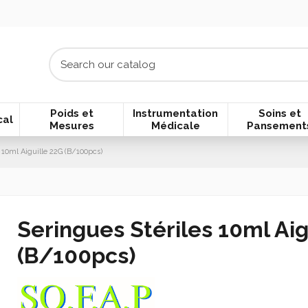
Poids et
Instrumentation
Soins et
cal
Mesures
Médicale
Pansement
 10ml Aiguille 22G (B/100pcs)
Seringues Stériles 10ml Aig
(B/100pcs)