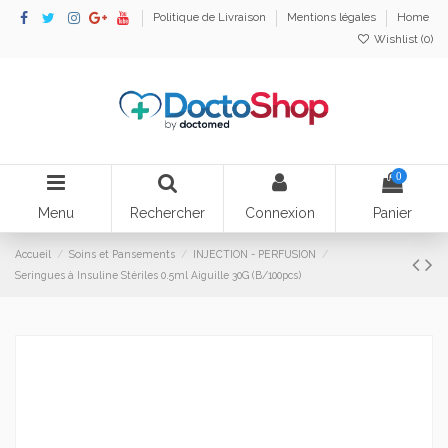
Politique de Livraison
Mentions légales
Home
Wishlist (
0
)
0
Menu
Rechercher
Connexion
Panier
Accueil
Soins et Pansements
INJECTION - PERFUSION
Seringues à Insuline Stériles 0.5ml Aiguille 30G (B/100pcs)