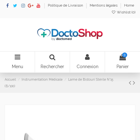
Politique de Livraison
Mentions légales
Home
Wishlist (
0
)
0
Menu
Rechercher
Connexion
Panier
Accueil
Instrumentation Médicale
Lame de Bistouri Stérile N°15
(B/100)