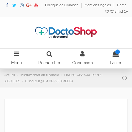
Politique de Livraison
Mentions légales
Home
Wishlist (
0
)
0
Menu
Rechercher
Connexion
Panier
Accueil
Instrumentation Médicale
PINCES, CISEAUX, PORTE-
AIGUILLES
Ciseaux 11,5 CM CURVED MEDEA