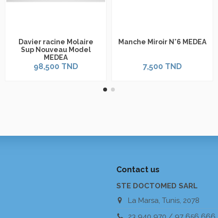
Davier racine Molaire
Manche Miroir N°6 MEDEA
Sup Nouveau Model
MEDEA
98,500 TND
7,500 TND
Contact us
STE DOCTOMED SARL
La Marsa, Tunis, 2078
23 940 970 / 97 656 666