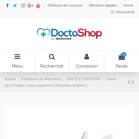
Politique de Livraison
Mentions légales
Home
Wishlist (
0
)
0
Menu
Rechercher
Connexion
Panier
Accueil
Protections et Vêtements
GANTS ET DOIGTIERS
Carton
Gants Propres Latex Légérement Poudrées (10 Boîtes)