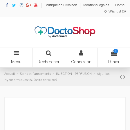
Politique de Livraison
Mentions légales
Home
Wishlist (
0
)
0
Menu
Rechercher
Connexion
Panier
Accueil
Soins et Pansements
INJECTION - PERFUSION
Aiguilles
Hypodermiques 18G (boîte de 100pcs)