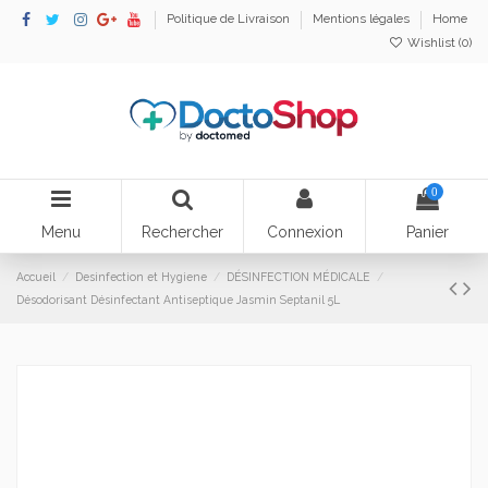
Politique de Livraison
Mentions légales
Home
Wishlist (
0
)
0
Menu
Rechercher
Connexion
Panier
Accueil
Desinfection et Hygiene
DÉSINFECTION MÉDICALE
Désodorisant Désinfectant Antiseptique Jasmin Septanil 5L