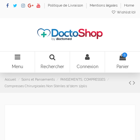
Politique de Livraison
Mentions légales
Home
Wishlist (
0
)
0
Menu
Rechercher
Connexion
Panier
Accueil
Soins et Pansements
PANSEMENTS, COMPRESSES
Compresses Chirurgicales Non Stériles 10*10cm 12plis