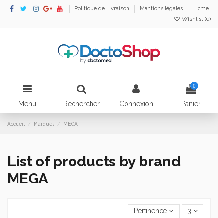
Politique de Livraison
Mentions légales
Home
Wishlist (
0
)
0
Menu
Rechercher
Connexion
Panier
Accueil
Marques
MEGA
List of products by brand
MEGA
Pertinence
3