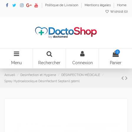
Politique de Livraison
Mentions légales
Home
Wishlist (
0
)
0
Menu
Rechercher
Connexion
Panier
Accueil
Desinfection et Hygiene
DÉSINFECTION MÉDICALE
Spray Hydroalcoolique Désinfectant Septanil 500ml