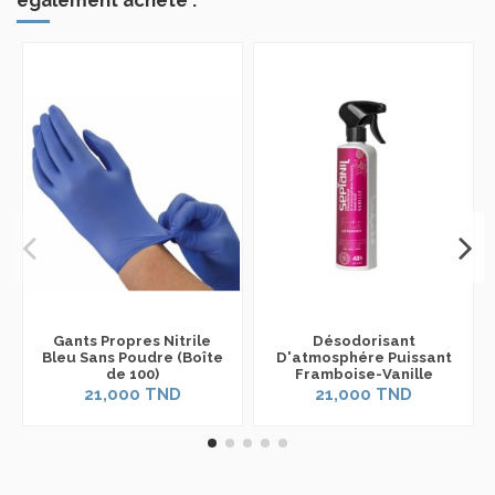
Gants Propres Nitrile
Désodorisant
Bleu Sans Poudre (Boîte
D'atmosphére Puissant
de 100)
Framboise-Vanille
Septanil 500ml
21,000 TND
21,000 TND