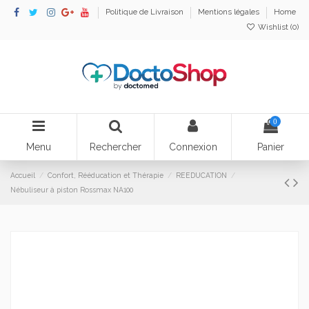
Politique de Livraison
Mentions légales
Home
Wishlist (
0
)
0
Menu
Rechercher
Connexion
Panier
Accueil
Confort, Rééducation et Thérapie
REEDUCATION
Nébuliseur à piston Rossmax NA100