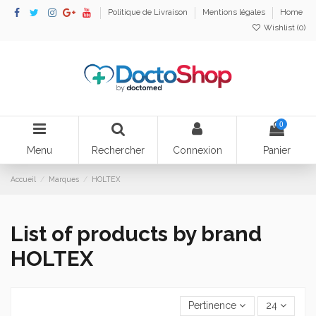
Politique de Livraison
Mentions légales
Home
Wishlist (
0
)
0
Menu
Rechercher
Connexion
Panier
Accueil
Marques
HOLTEX
List of products by brand
HOLTEX
Pertinence
24