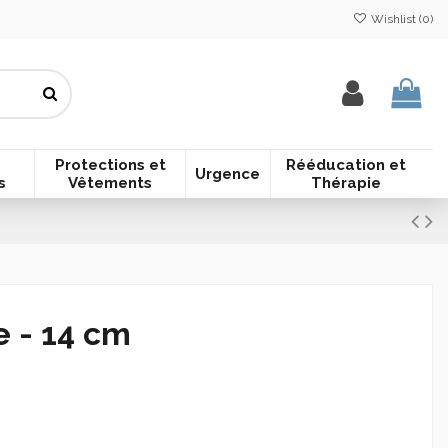
Wishlist (
0
)
Protections et
Rééducation et
Urgence
s
Vêtements
Thérapie
e - 14 cm