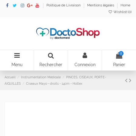
Politique de Livraison
Mentions légales
Home
Wishlist (
0
)
0
Menu
Rechercher
Connexion
Panier
Accueil
Instrumentation Médicale
PINCES, CISEAUX, PORTE-
AIGUILLES
Ciseaux Mayo - droits - 14cm - Holtex