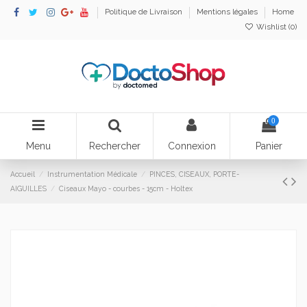
Politique de Livraison
Mentions légales
Home
Wishlist (
0
)
0
Menu
Rechercher
Connexion
Panier
Accueil
Instrumentation Médicale
PINCES, CISEAUX, PORTE-
AIGUILLES
Ciseaux Mayo - courbes - 15cm - Holtex