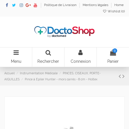
Politique de Livraison
Mentions légales
Home
Wishlist (
0
)
0
Menu
Rechercher
Connexion
Panier
Accueil
Instrumentation Médicale
PINCES, CISEAUX, PORTE-
AIGUILLES
Pince à Epiler Hunter - mors carrés - 8 cm - Holtex