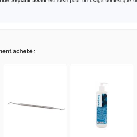
ande Septanil 500ml
est idéal pour un usage domestique ou
ment acheté :