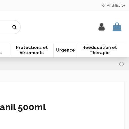
Wishlist (
0
)
Protections et
Rééducation et
Urgence
s
Vêtements
Thérapie
anil 500ml