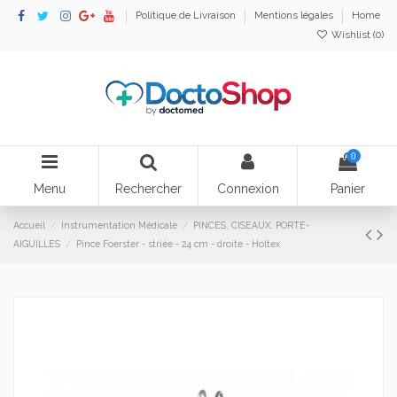
Politique de Livraison
Mentions légales
Home
Wishlist (
0
)
0
Menu
Rechercher
Connexion
Panier
Accueil
Instrumentation Médicale
PINCES, CISEAUX, PORTE-
AIGUILLES
Pince Foerster - striée - 24 cm - droite - Holtex