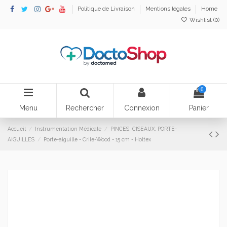
Politique de Livraison
Mentions légales
Home
Wishlist (
0
)
0
Menu
Rechercher
Connexion
Panier
Accueil
Instrumentation Médicale
PINCES, CISEAUX, PORTE-
AIGUILLES
Porte-aiguille - Crile-Wood - 15 cm - Holtex