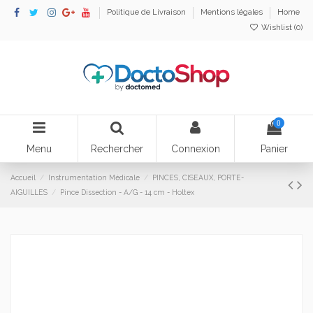
Politique de Livraison
Mentions légales
Home
Wishlist (
0
)
0
Menu
Rechercher
Connexion
Panier
Accueil
Instrumentation Médicale
PINCES, CISEAUX, PORTE-
AIGUILLES
Pince Dissection - A/G - 14 cm - Holtex