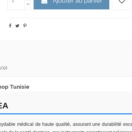
Ajouter au panier
s
(0)
op Tunisie
EA
dable médical de haute qualité, assurant une durabilité excep