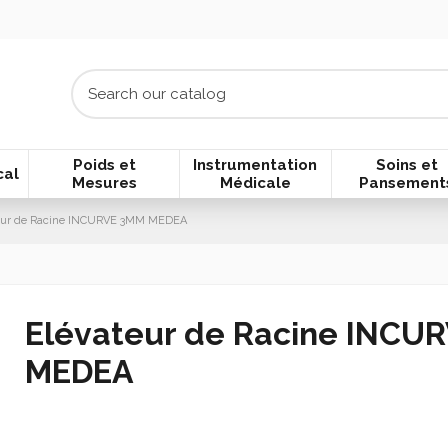
Poids et
Instrumentation
Soins et
cal
Mesures
Médicale
Pansement
eur de Racine INCURVE 3MM MEDEA
Elévateur de Racine INCU
MEDEA