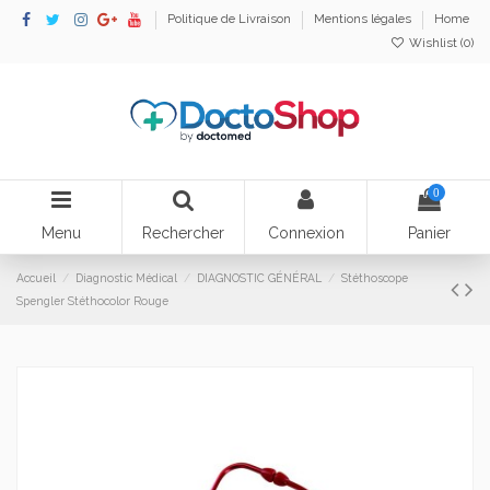
Politique de Livraison
Mentions légales
Home
Wishlist (
0
)
0
Menu
Rechercher
Connexion
Panier
Accueil
Diagnostic Médical
DIAGNOSTIC GÉNÉRAL
Stéthoscope
Spengler Stéthocolor Rouge