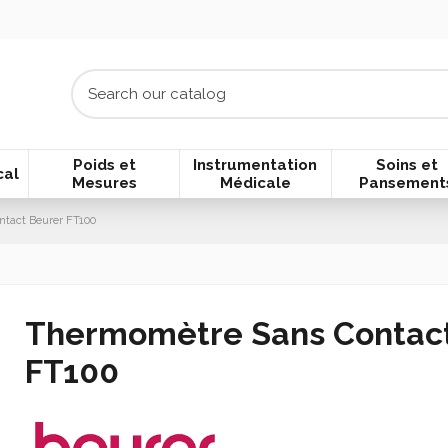
Poids et
Instrumentation
Soins et
cal
Mesures
Médicale
Pansement
tact Beurer FT100
Thermomètre Sans Contact
FT100