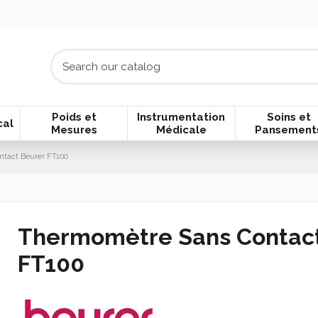
Poids et
Instrumentation
Soins et
cal
Mesures
Médicale
Pansement
tact Beurer FT100
Thermomètre Sans Contact
FT100