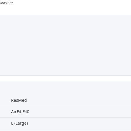
nvasive
ResMed
AirFit F40
L (Large)