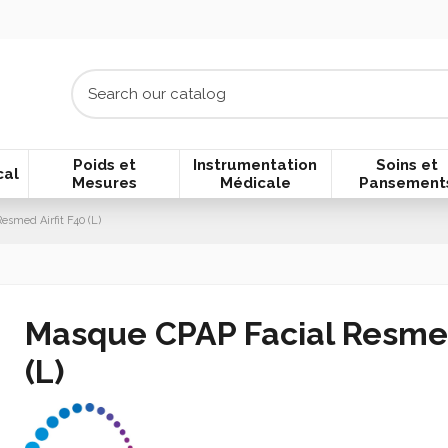
Poids et
Instrumentation
Soins et
cal
Mesures
Médicale
Pansement
smed Airfit F40 (L)
Masque CPAP Facial Resmed
(L)