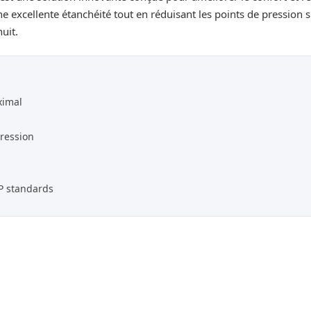
e excellente étanchéité tout en réduisant les points de pression su
uit.
ximal
pression
P standards