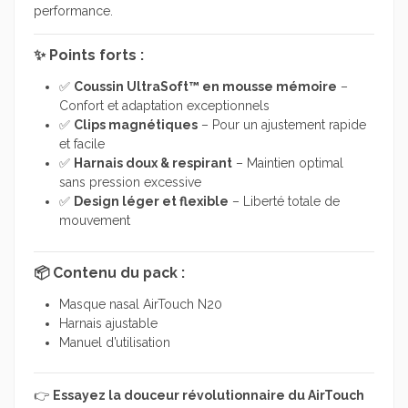
performance.
✨ Points forts :
✅
Coussin UltraSoft™ en mousse mémoire
–
Confort et adaptation exceptionnels
✅
Clips magnétiques
– Pour un ajustement rapide
et facile
✅
Harnais doux & respirant
– Maintien optimal
sans pression excessive
✅
Design léger et flexible
– Liberté totale de
mouvement
📦 Contenu du pack :
Masque nasal AirTouch N20
Harnais ajustable
Manuel d’utilisation
👉
Essayez la douceur révolutionnaire du AirTouch