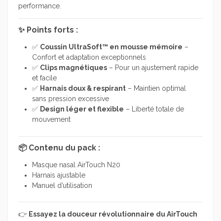
performance.
✨ Points forts :
✅
Coussin UltraSoft™ en mousse mémoire
–
Confort et adaptation exceptionnels
✅
Clips magnétiques
– Pour un ajustement rapide
et facile
✅
Harnais doux & respirant
– Maintien optimal
sans pression excessive
✅
Design léger et flexible
– Liberté totale de
mouvement
📦 Contenu du pack :
Masque nasal AirTouch N20
Harnais ajustable
Manuel d’utilisation
👉
Essayez la douceur révolutionnaire du AirTouch