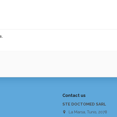
s.
Contact us
STE DOCTOMED SARL
La Marsa, Tunis, 2078