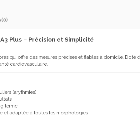
s
(0)
3 Plus – Précision et Simplicité
bras qui offre des mesures précises et fiables à domicile. Dot
anté cardiovasculaire.
liers (arythmies)
ultats
ng terme
e et adaptée à toutes les morphologies