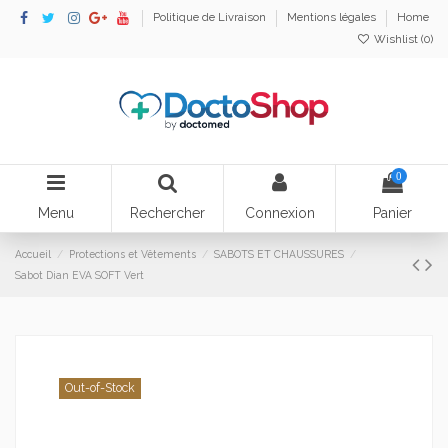
Politique de Livraison
Mentions légales
Home
Wishlist (
0
)
0
Menu
Rechercher
Connexion
Panier
Accueil
Protections et Vêtements
SABOTS ET CHAUSSURES
Sabot Dian EVA SOFT Vert
Out-of-Stock