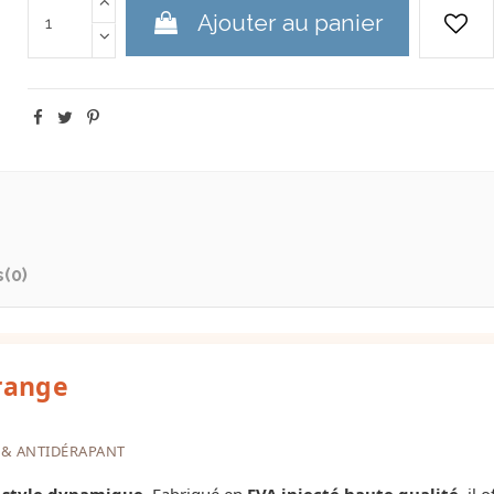
Ajouter au panier
s
(0)
range
 & ANTIDÉRAPANT
t style dynamique
. Fabriqué en
EVA injecté haute qualité
, il