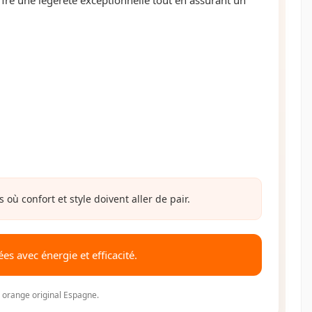
ù confort et style doivent aller de pair.
s avec énergie et efficacité.
A orange original Espagne.