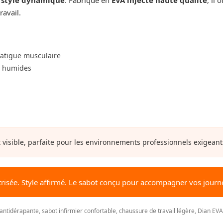
avail.
 fatigue musculaire
s humides
sible, parfaite pour les environnements professionnels exigeants o
trisée. Style affirmé. Le sabot conçu pour accompagner vos journée
ntidérapante, sabot infirmier confortable, chaussure de travail légère, Dian EV