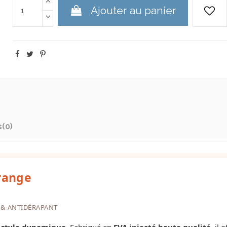
Ajouter au panier
s
(0)
range
 & ANTIDÉRAPANT
t style dynamique
. Fabriqué en
EVA injecté haute qualité
, il