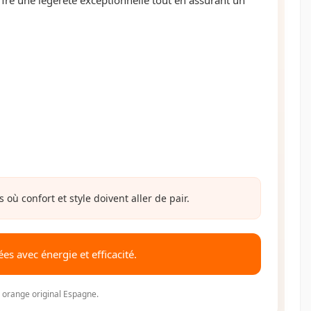
ù confort et style doivent aller de pair.
s avec énergie et efficacité.
A orange original Espagne.