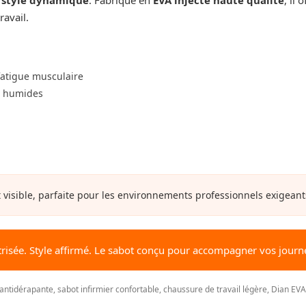
avail.
 fatigue musculaire
s humides
sible, parfaite pour les environnements professionnels exigeants o
trisée. Style affirmé. Le sabot conçu pour accompagner vos journée
ntidérapante, sabot infirmier confortable, chaussure de travail légère, Dian EV