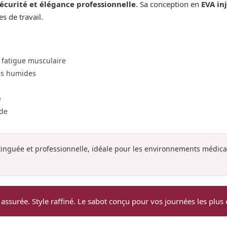
sécurité et élégance professionnelle
. Sa conception en
EVA in
 de travail.
a fatigue musculaire
ols humides
é
ide
inguée et professionnelle, idéale pour les environnements médica
 assurée. Style raffiné. Le sabot conçu pour vos journées les plus