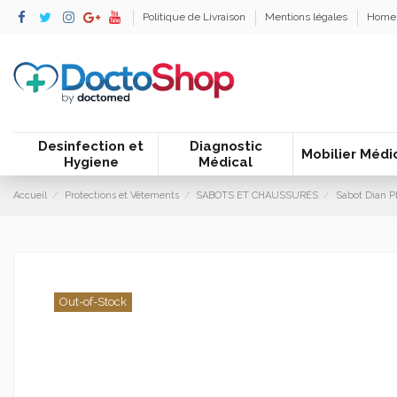
Politique de Livraison
Mentions légales
Home
Desinfection et
Diagnostic
Mobilier Médi
Hygiene
Médical
Accueil
Protections et Vêtements
SABOTS ET CHAUSSURES
Sabot Dian P
Out-of-Stock