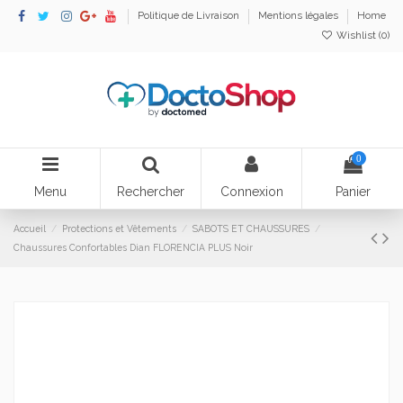
Politique de Livraison
Mentions légales
Home
Wishlist (
0
)
0
Menu
Rechercher
Connexion
Panier
Accueil
Protections et Vêtements
SABOTS ET CHAUSSURES
Chaussures Confortables Dian FLORENCIA PLUS Noir