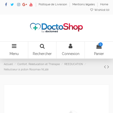
Politique de Livraison
Mentions légales
Home
Wishlist (
0
)
0
Menu
Rechercher
Connexion
Panier
Accueil
Confort, Rééducation et Thérapie
REEDUCATION
Nébuliseur à piston Rossmax NL100