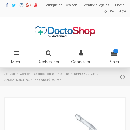
Politique de Livraison
Mentions légales
Home
Wishlist (
0
)
0
Menu
Rechercher
Connexion
Panier
Accueil
Confort, Rééducation et Thérapie
REEDUCATION
Aerosol Nébuliseur (Inhalateur) Beurer IH 18