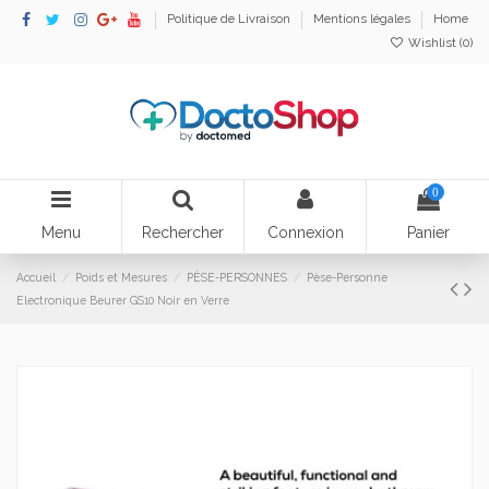
Politique de Livraison
Mentions légales
Home
Wishlist (
0
)
0
Menu
Rechercher
Connexion
Panier
Accueil
Poids et Mesures
PÈSE-PERSONNES
Pèse-Personne
Electronique Beurer GS10 Noir en Verre