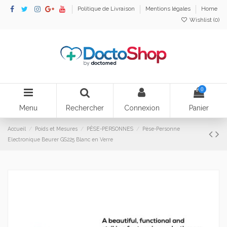
Politique de Livraison
Mentions légales
Home
Wishlist (
0
)
0
Menu
Rechercher
Connexion
Panier
Accueil
Poids et Mesures
PÈSE-PERSONNES
Pèse-Personne
Electronique Beurer GS225 Blanc en Verre