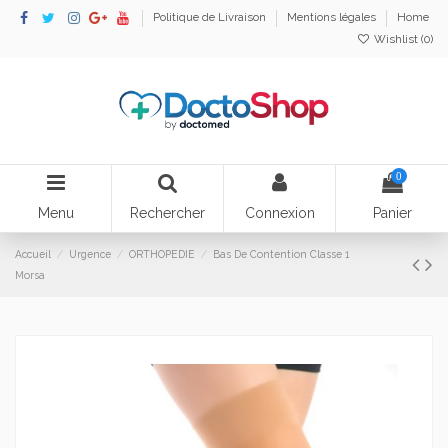
Politique de Livraison
Mentions légales
Home
Wishlist (
0
)
0
Menu
Rechercher
Connexion
Panier
Accueil
Urgence
ORTHOPEDIE
Bas De Contention Classe 1
Morsa